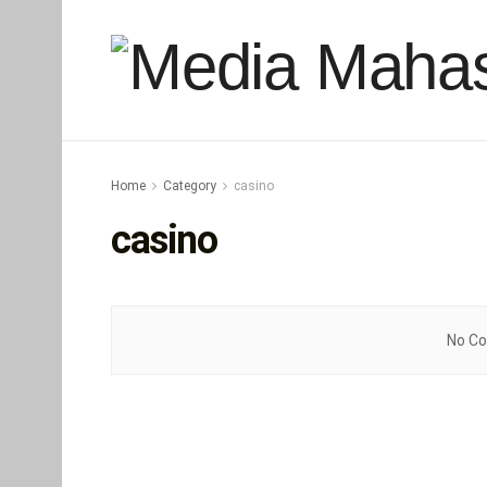
Home
Category
casino
casino
No Co