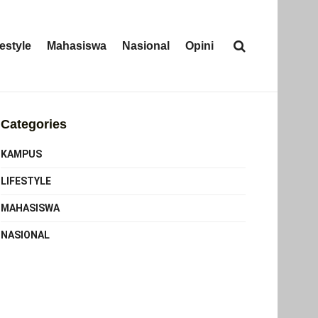
festyle
Mahasiswa
Nasional
Opini
Categories
KAMPUS
LIFESTYLE
MAHASISWA
NASIONAL