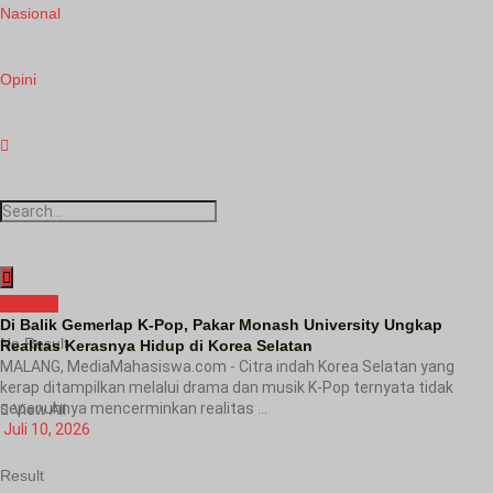
Nasional
Opini
Kampus
Di Balik Gemerlap K-Pop, Pakar Monash University Ungkap
No Result
Realitas Kerasnya Hidup di Korea Selatan
MALANG, MediaMahasiswa.com - Citra indah Korea Selatan yang
kerap ditampilkan melalui drama dan musik K-Pop ternyata tidak
sepenuhnya mencerminkan realitas ...
View All
Juli 10, 2026
Result