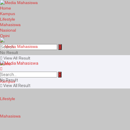
Home
Kampus
Lifestyle
Mahasiswa
Nasional
Opini
No Result
View All Result
Home
No Result
Kampus
View All Result
Lifestyle
Mahasiswa