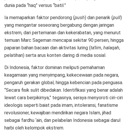
dunia pada “haq” versus “batil.”
Ia memaparkan faktor pendorong (
push
) dan penarik (
pull
)
yang mengantar seseorang bergabung dengan jaringan
ekstrem, dari pertemanan dan kekerabatan, yang menurut
temuan Marc Sageman mencapai sekitar 90 persen, hingga
paparan bahan bacaan dan aktivitas luring (
ta’lim
,
halaqah
,
pelatihan) serta arus konten daring di media sosial.
Di Indonesia, faktor dominan meliputi pemahaman
keagamaan yang menyimpang, kekecewaan pada negara,
pengaruh gerakan global, hingga kebencian pada penguasa.
“Secara fisik sulit dibedakan. Identifikasi yang benar adalah
lewat cara berpikirnya,” tegasnya, seraya menyoroti ciri-ciri
ideologis seperti baiat pada imam, intoleransi, fanatisme
revolusioner, kewajiban mendirikan negara Islam, jihad
sebagai fardhu ‘ain, dan pelabelan Indonesia sebagai darul
harbi oleh kelompok ekstrem.